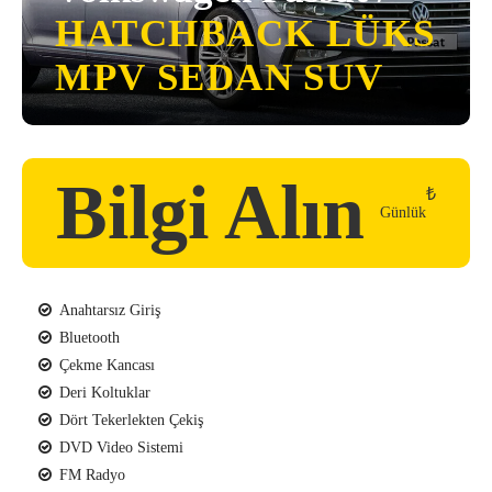
HATCHBACK
LÜKS
MPV
SEDAN
SUV
Bilgi Alın
₺
Günlük
Anahtarsız Giriş
Bluetooth
Çekme Kancası
Deri Koltuklar
Dört Tekerlekten Çekiş
DVD Video Sistemi
FM Radyo