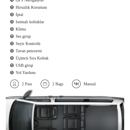
GPS Navigasyon
Hırsızlık Koruması
İptal
Isıtmalı koltuklar
Klima
Ses girişi
Seyir Kontrolü
Tavan penceresi
Üçüncü Sıra Koltuk
USB girişi
Yol Yardımı
2 Pass
2 Bags
Manual