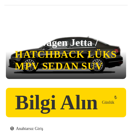
Volkswagen Jetta /
HATCHBACK
LÜKS
MPV
SEDAN
SUV
Bilgi Alın
₺
Günlük
Anahtarsız Giriş