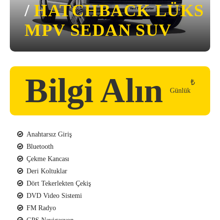
/
HATCHBACK
LÜKS
MPV
SEDAN
SUV
Bilgi Alın
₺
Günlük
Anahtarsız Giriş
Bluetooth
Çekme Kancası
Deri Koltuklar
Dört Tekerlekten Çekiş
DVD Video Sistemi
FM Radyo