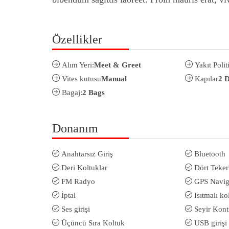
Özellikler
Alım Yeri:
Meet & Greet
Yakıt Polit
Vites kutusu
Manual
Kapılar
2 
Bagaj:
2 Bags
Donanım
Anahtarsız Giriş
Bluetooth
Deri Koltuklar
Dört Teker
FM Radyo
GPS Navi
İptal
Isıtmalı ko
Ses girişi
Seyir Kont
Üçüncü Sıra Koltuk
USB girişi