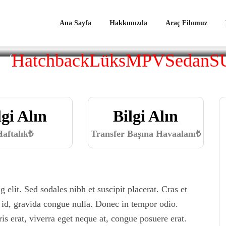
Ana Sayfa
Hakkımızda
Araç Filomuz
r
/
Hatchback
Lüks
MPV
Sedan
S
lgi Alın
Bilgi Alın
Haftalık₺
Transfer Başına Havaalanı₺
 elit. Sed sodales nibh et suscipit placerat. Cras et
s id, gravida congue nulla. Donec in tempor odio.
s erat, viverra eget neque at, congue posuere erat.