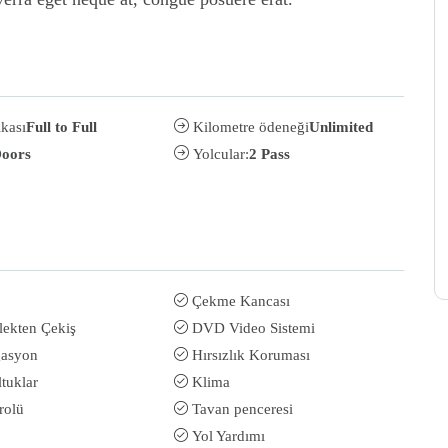
ikası
Full to Full
Kilometre ödeneği
Unlimited
Doors
Yolcular:
2 Pass
Çekme Kancası
lekten Çekiş
DVD Video Sistemi
gasyon
Hırsızlık Koruması
ltuklar
Klima
rolü
Tavan penceresi
Yol Yardımı