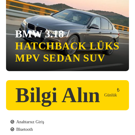
BMW 3.18 /
HATCHBACK
LÜKS
MPV
SEDAN
SUV
Bilgi Alın
₺
Günlük
Anahtarsız Giriş
Bluetooth