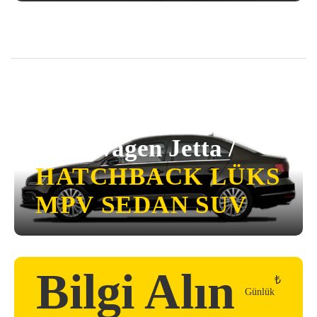
Volkswagen Jetta /
HATCHBACK
LÜKS
MPV
SEDAN
SUV
Bilgi Alın
₺
Günlük