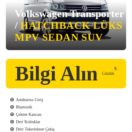
Volkswagen Transporter
/
HATCHBACK
LÜKS
MPV
SEDAN
SUV
Bilgi Alın
₺
Günlük
Anahtarsız Giriş
Bluetooth
Çekme Kancası
Deri Koltuklar
Dört Tekerlekten Çekiş