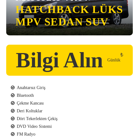
HATCHBACK
LÜKS
MPV
SEDAN
SUV
Bilgi Alın
₺
Günlük
Anahtarsız Giriş
Bluetooth
Çekme Kancası
Deri Koltuklar
Dört Tekerlekten Çekiş
DVD Video Sistemi
FM Radyo