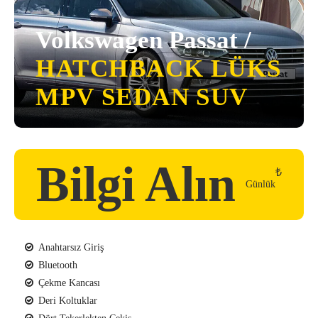
Volkswagen Passat /
HATCHBACK
LÜKS
MPV
SEDAN
SUV
Bilgi Alın
₺
Günlük
Anahtarsız Giriş
Bluetooth
Çekme Kancası
Deri Koltuklar