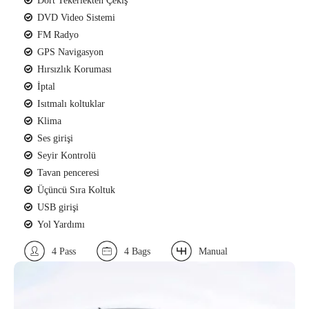
Dört Tekerlekten Çekiş
DVD Video Sistemi
FM Radyo
GPS Navigasyon
Hırsızlık Koruması
İptal
Isıtmalı koltuklar
Klima
Ses girişi
Seyir Kontrolü
Tavan penceresi
Üçüncü Sıra Koltuk
USB girişi
Yol Yardımı
4 Pass
4 Bags
Manual