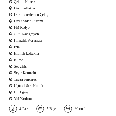
Çekme Kancası
Deri Koltuklar
Dört Tekerlekten Çekiş
DVD Video Sistemi
FM Radyo
GPS Navigasyon
Hırsızlık Koruması
İptal
Isıtmalı koltuklar
Klima
Ses girişi
Seyir Kontrolü
Tavan penceresi
Üçüncü Sıra Koltuk
USB girişi
Yol Yardımı
4 Pass
5 Bags
Manual