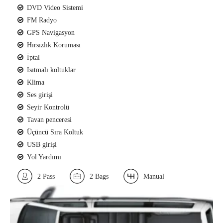
DVD Video Sistemi
FM Radyo
GPS Navigasyon
Hırsızlık Koruması
İptal
Isıtmalı koltuklar
Klima
Ses girişi
Seyir Kontrolü
Tavan penceresi
Üçüncü Sıra Koltuk
USB girişi
Yol Yardımı
2 Pass
2 Bags
Manual