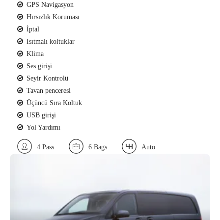
GPS Navigasyon
Hırsızlık Koruması
İptal
Isıtmalı koltuklar
Klima
Ses girişi
Seyir Kontrolü
Tavan penceresi
Üçüncü Sıra Koltuk
USB girişi
Yol Yardımı
4 Pass
6 Bags
Auto